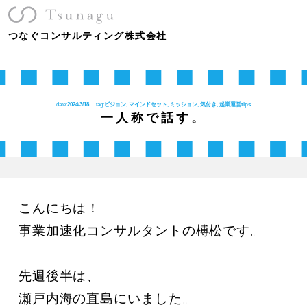
つなぐコンサルティング株式会社
date:
2024/3/18
tag:
ビジョン, マインドセット, ミッション, 気付き, 起業運営tips
一人称で話す。
こんにちは！

事業加速化コンサルタントの榑松です。

先週後半は、

瀬戸内海の直島にいました。
