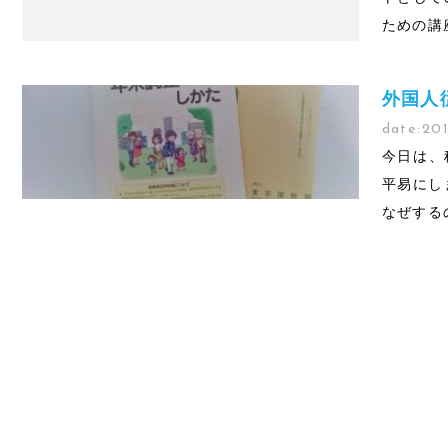
ための講座
外国人
date:
201
今日は、
平易にし
なぜする