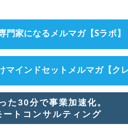
専門家になる
メルマガ【Sラボ】
けマインドセット
メルマガ【ク
った30分で事業加速化。
モートコンサルティング