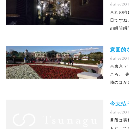
date:
201
※丸の内
日ですね
の瞬間瞬
意図的
date:
201
※東京デ
ころ。 
務のほか
今支払
date:
201
普段は実
トとして