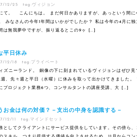
7/12/25
tag:
ヴィジョン
にて。 こんにちは。 まだ何日かありますが、あっという間に
。 みなさんの今年1年間はいかがでしたか？ 私は今年の4月に
間は無我夢中ですが、振り返るとこの9ヶ […]
な平日休み
7/12/18
tag:
プライベート
ィズニーランド。 銅像の下に刻まれているヴィジョンはぜひ見
先週、先々週と平日（水曜）に休みを取って出かけてきました。 
にプロジェクト業務6つ、コンサルタントの講座受講、大 […]
うお金は何の対価？－支出の中身を認識する－
7/12/11
tag:
マインドセット
務としてクライアントにサービス提供をしています。その傍ら、
のスキル、つまり提供する価値を向上させるため、11月からコン