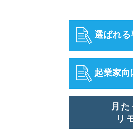
選ばれる
起業家向
月た
リ