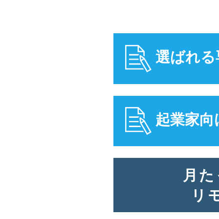
選ばれる
起業家向
月た
リ