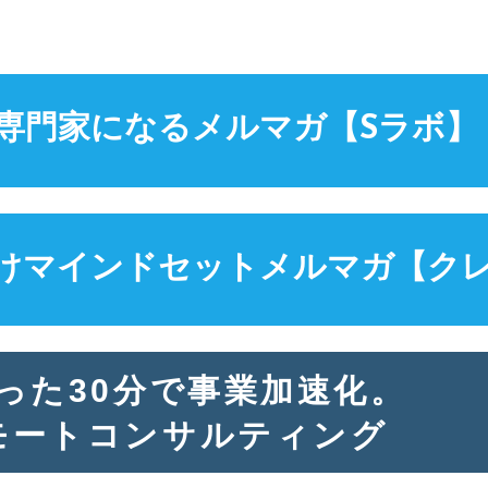
専門家になる
メルマガ【Sラボ】
けマインドセット
メルマガ【ク
った30分で事業加速化。
モートコンサルティング