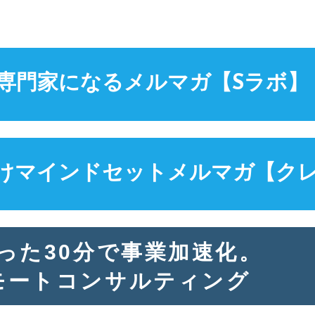
専門家になる
メルマガ【Sラボ】
けマインドセット
メルマガ【ク
った30分で事業加速化。
モートコンサルティング