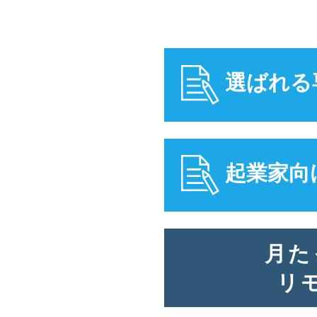
選ばれる
起業家向
月た
リ