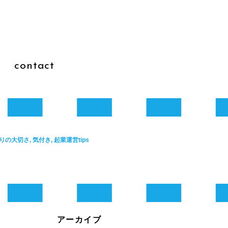
g
contact
の大切さ, 気付き, 起業運営tips
と
アーカイブ