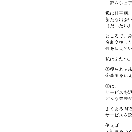
一部をシェ
私は仕事柄
新たな出会
（だいたい月
ところで、
名刺交換し
何を伝えて
私はふたつ
①得られる
②事例を伝
①は、
サービスを
どんな未来
よくある間
サービスを
例えば
・計画をつ