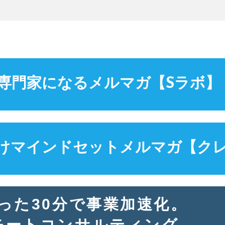
専門家になる
メルマガ【Sラボ】
けマインドセット
メルマガ【ク
った30分で事業加速化。
モートコンサルティング