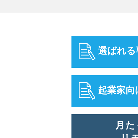
選ばれる
起業家向
月た
リ