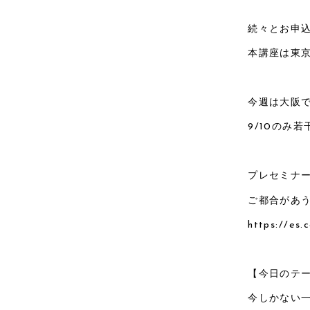
続々とお申
本講座は東
今週は大阪
9/10のみ
プレセミナー
ご都合があ
https://es.
【今日のテ
今しかない