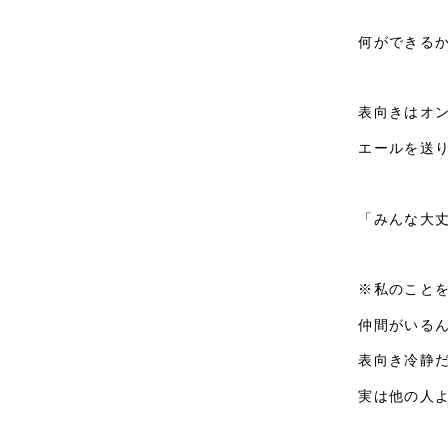
何ができる
表向きはオ
エールを送
「みんな大
※私のこと
仲間がいる
表向き冷静
実は他の人