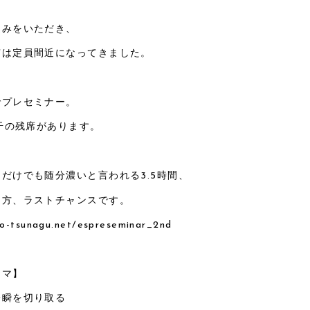
込みをいただき、
京は定員間近になってきました。
でプレセミナー。
若干の残席があります。
だけでも随分濃いと言われる3.5時間、
う方、ラストチャンスです。
co-tsunagu.net/espreseminar_2nd
ーマ】
一瞬を切り取る