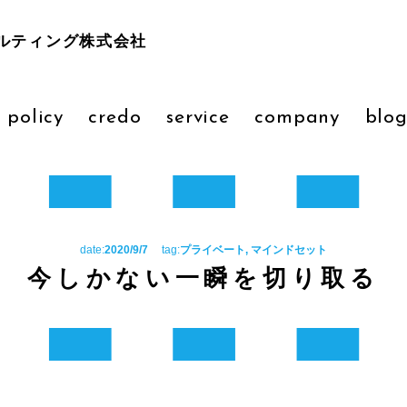
ルティング株式会社
 policy
credo
service
company
blo
date:
2020/9/7
tag:
プライベート, マインドセット
今しかない一瞬を切り取る
！