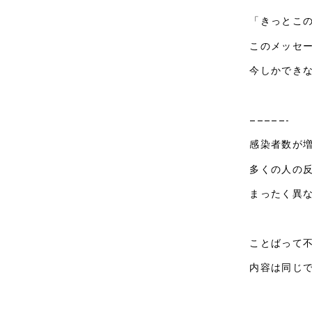
「きっとこ
このメッセ
今しかでき
—————-
感染者数が
多くの人の
まったく異
ことばって
内容は同じ