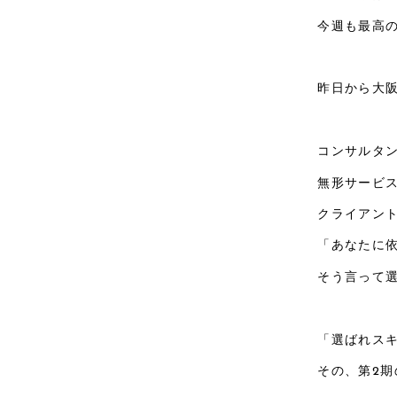
今週も最高の
昨日から大
コンサルタ
無形サービ
クライアン
「あなたに
そう言って
「選ばれス
その、第2