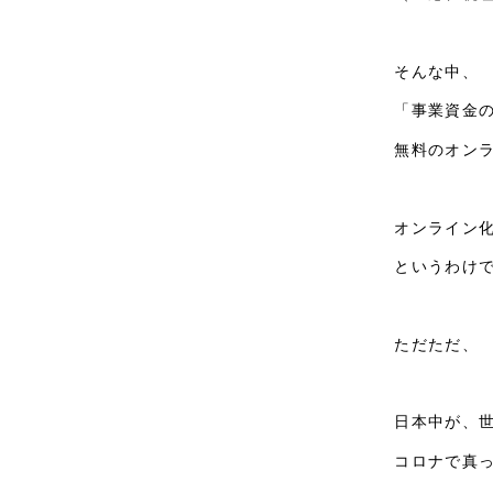
そんな中、
「事業資金
無料のオン
オンライン
というわけ
ただただ、
日本中が、
コロナで真