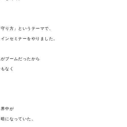
の守り方」というテーマで、
ラインセミナーをやりました。
化がブームだったから
でもなく
世界中が
っ暗になっていた。