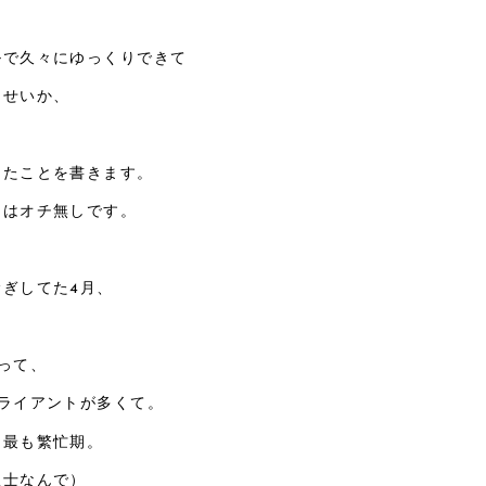
ルで久々にゆっくりできて
るせいか、
したことを書きます。
日はオチ無しです。
ぎしてた4月、
って、
クライアントが多くて。
、最も繁忙期。
理士なんで）