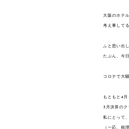
大阪のホテ
考え事して
ふと思い出
たぶん、今
コロナで大騒
もともと4月
3月決算の
私にとって
（一応、税