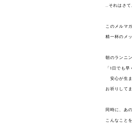
…それはさて
このメルマ
精一杯のメ
朝のランニ
「1日でも早
安心が生ま
お祈りして
同時に、あ
こんなこと