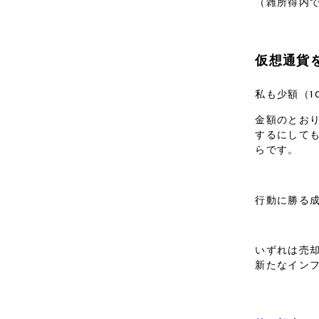
（雑所得内
仮想通貨
私も少額（
金額のとお
するにして
らです。
行動に勝る
いずれは売
新たなイン