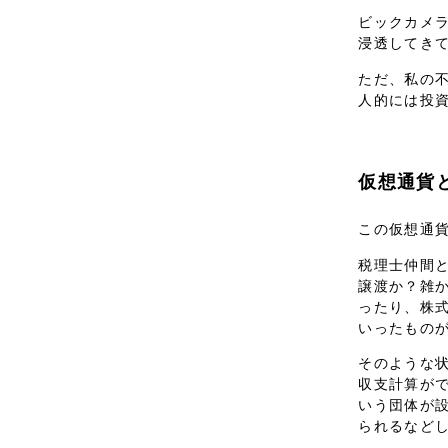
ビックカメ
浸透してき
ただ、私の
人的には投
仮想通貨
この仮想通
税理士仲間
譲渡か？雑
ったり、株
いったもの
そのような
収支計算が
いう団体が
られるなど