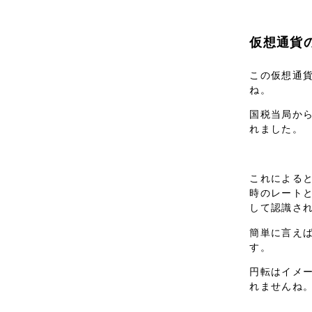
仮想通貨
この仮想通
ね。
国税当局から
れました。
これによる
時のレート
して認識さ
簡単に言え
す。
円転はイメ
れませんね