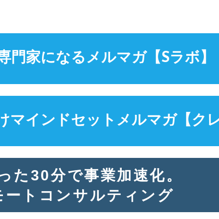
専門家になる
メルマガ【Sラボ】
けマインドセット
メルマガ【ク
った30分で事業加速化。
モートコンサルティング