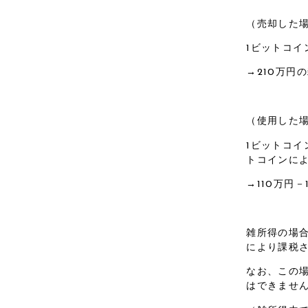
（売却した
1ビットコイ
→210万円
（使用した
1ビットコイ
トコインに
→110万円－
雑所得の場
により課税
なお、この
はできませ