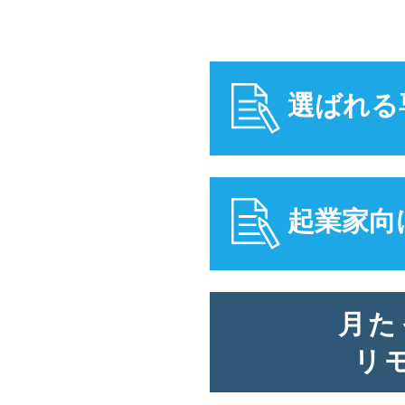
選ばれる
起業家向
月た
リ