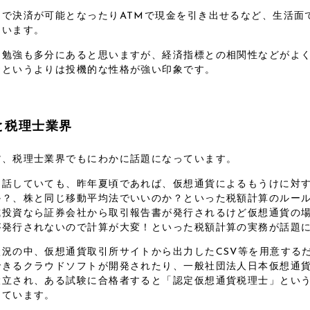
ラで決済が可能となったりATMで現金を引き出せるなど、生活面
ています。
不勉強も多分にあると思いますが、経済指標との相関性などがよ
資というよりは投機的な性格が強い印象です。
と税理士業界
貨、税理士業界でもにわかに話題になっています。
と話していても、昨年夏頃であれば、仮想通貨によるもうけに対
か？、株と同じ移動平均法でいいのか？といった税額計算のルー
式投資なら証券会社から取引報告書が発行されるけど仮想通貨の
が発行されないので計算が大変！といった税額計算の実務が話題
状況の中、仮想通貨取引所サイトから出力したCSV等を用意する
できるクラウドソフトが開発されたり、一般社団法人日本仮想通
設立され、ある試験に合格者すると「認定仮想通貨税理士」とい
しています。